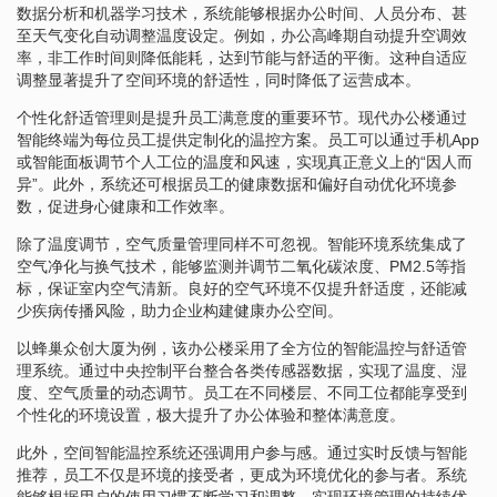
数据分析和机器学习技术，系统能够根据办公时间、人员分布、甚
至天气变化自动调整温度设定。例如，办公高峰期自动提升空调效
率，非工作时间则降低能耗，达到节能与舒适的平衡。这种自适应
调整显著提升了空间环境的舒适性，同时降低了运营成本。
个性化舒适管理则是提升员工满意度的重要环节。现代办公楼通过
智能终端为每位员工提供定制化的温控方案。员工可以通过手机App
或智能面板调节个人工位的温度和风速，实现真正意义上的“因人而
异”。此外，系统还可根据员工的健康数据和偏好自动优化环境参
数，促进身心健康和工作效率。
除了温度调节，空气质量管理同样不可忽视。智能环境系统集成了
空气净化与换气技术，能够监测并调节二氧化碳浓度、PM2.5等指
标，保证室内空气清新。良好的空气环境不仅提升舒适度，还能减
少疾病传播风险，助力企业构建健康办公空间。
以蜂巢众创大厦为例，该办公楼采用了全方位的智能温控与舒适管
理系统。通过中央控制平台整合各类传感器数据，实现了温度、湿
度、空气质量的动态调节。员工在不同楼层、不同工位都能享受到
个性化的环境设置，极大提升了办公体验和整体满意度。
此外，空间智能温控系统还强调用户参与感。通过实时反馈与智能
推荐，员工不仅是环境的接受者，更成为环境优化的参与者。系统
能够根据用户的使用习惯不断学习和调整，实现环境管理的持续优